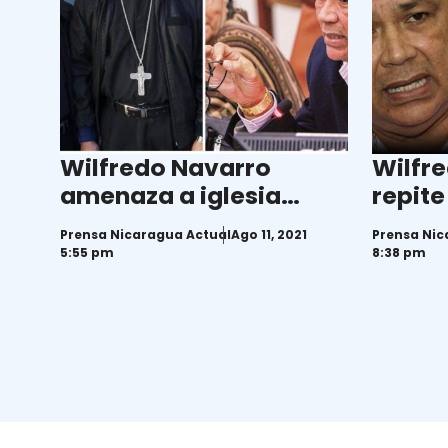
Wilfredo Navarro
Wilfr
amenaza a iglesia
repite
católica por
Murill
Prensa Nicaragua Actual
Ago 11, 2021
Prensa Nic
comunicado emitido
opone 
5:55 pm
8:38 pm
este 10 de agosto
porque
poten