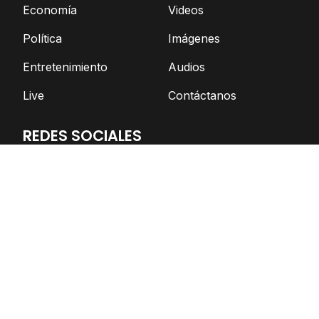
Economía
Videos
Política
Imágenes
Entretenimiento
Audios
Live
Contáctanos
REDES SOCIALES
Facebook
Twitter
Telegram
YouTube
Spotify
TikTok
Apoya el periodismo independiente
DONAR AHORA
© Nicaragua Actual | 2026 | Todos los