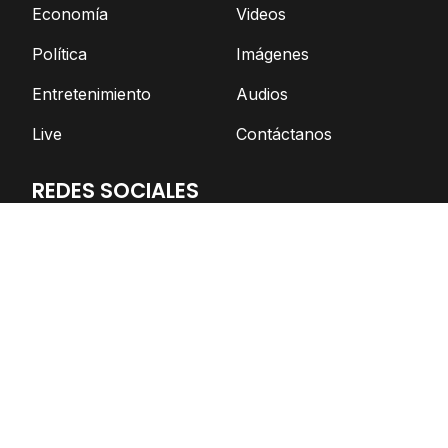
Economía
Videos
Política
Imágenes
Entretenimiento
Audios
Live
Contáctanos
REDES SOCIALES
Facebook
Twitter
Telegram
YouTube
Spotify
TikTok
Apoya el periodismo independiente
DONAR AHORA
© Nicaragua Actual | 2026 | Todos los