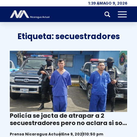
Skip to content
1:39 AM
AGO 9, 2026
Menu
Etiqueta:
secuestradores
Policía se jacta de atrapar a 2
secuestradores pero no aclara si son
de los indultados por la dictadura
Prensa Nicaragua Actual
Ene 9, 2023
10:50 pm