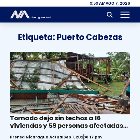
Skip to content
9:59 AM
AGO 7, 2026
Menu
Etiqueta:
Puerto Cabezas
Tornado deja sin techos a 16
viviendas y 59 personas afectadas
en Puerto Cabezas
Prensa Nicaragua Actual
Sep 1, 2023
8:17 pm