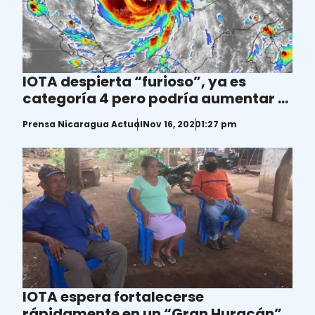
IOTA despierta “furioso”, ya es
categoría 4 pero podría aumentar a
5
Prensa Nicaragua Actual
Nov 16, 2020
1:27 pm
IOTA espera fortalecerse
rápidamente en un “Gran Huracán”