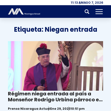
Skip to content
11:13 AM
AGO 7, 2026
Menu
Etiqueta:
Niegan entrada
Régimen niega entrada al país a
Monseñor Rodrigo Urbina párroco en
Sutiaba, León
Prensa Nicaragua Actual
Ene 29, 2023
10:51 pm