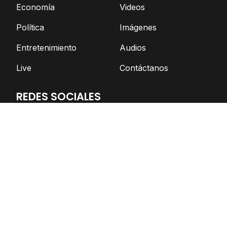
Economía
Videos
Política
Imágenes
Entretenimiento
Audios
Live
Contáctanos
REDES SOCIALES
Facebook
Twitter
Telegram
YouTube
Spotify
TikTok
Apoya el periodismo independiente
DONAR AHORA
© Nicaragua Actual | 2026 | Todos los