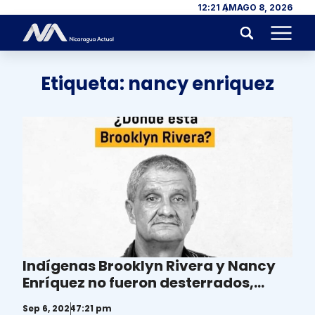
Skip to content
12:21 AM
AGO 8, 2026
Menu
Etiqueta:
nancy enriquez
Indígenas Brooklyn Rivera y Nancy
Enríquez no fueron desterrados,
siguen presos en Nicaragua
Sep 6, 2024
7:21 pm