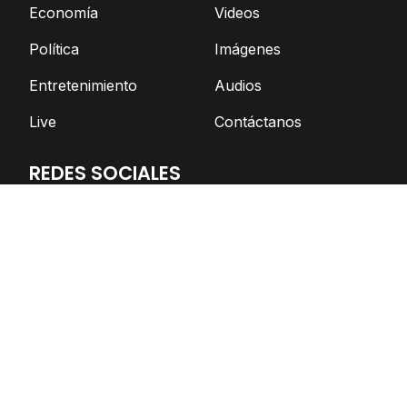
Economía
Videos
Política
Imágenes
Entretenimiento
Audios
Live
Contáctanos
REDES SOCIALES
Facebook
Twitter
Telegram
YouTube
Spotify
TikTok
Apoya el periodismo independiente
DONAR AHORA
© Nicaragua Actual | 2026 | Todos los