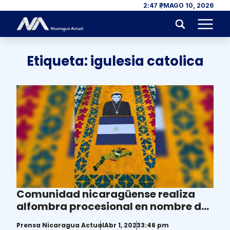
Skip to content
2:47 PM
AGO 10, 2026
Menu
Etiqueta:
igulesia catolica
Comunidad nicaragüense realiza
alfombra procesional en nombre de
Monseñor Rolando Álvarez
Prensa Nicaragua Actual
Abr 1, 2023
3:46 pm