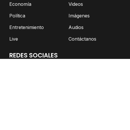
Economía
Videos
Política
Imágenes
Entretenimiento
Audios
Live
Contáctanos
REDES SOCIALES
Facebook
Twitter
Telegram
YouTube
Spotify
TikTok
Apoya el periodismo independiente
DONAR AHORA
© Nicaragua Actual | 2026 | Todos los