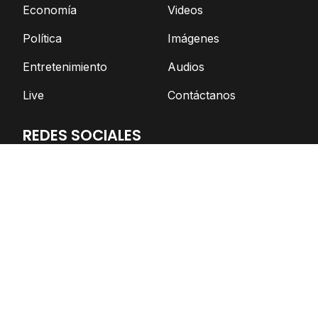
Economía
Videos
Política
Imágenes
Entretenimiento
Audios
Live
Contáctanos
REDES SOCIALES
Facebook
Twitter
Telegram
YouTube
Spotify
TikTok
Apoya el periodismo independiente
DONAR AHORA
© Nicaragua Actual | 2026 | Todos los