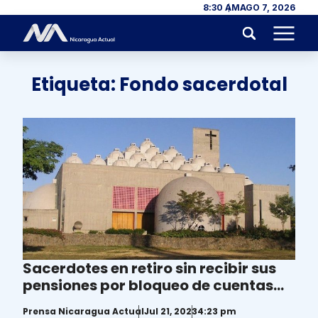
Skip to content
8:30 AM
AGO 7, 2026
Menu
Etiqueta:
Fondo sacerdotal
Sacerdotes en retiro sin recibir sus
pensiones por bloqueo de cuentas
bancarias de la iglesia católica
Prensa Nicaragua Actual
Jul 21, 2023
4:23 pm