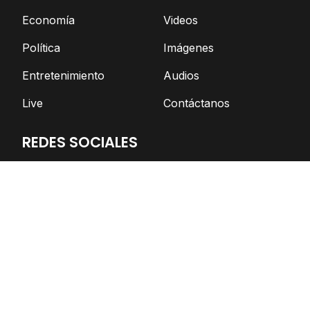
Economía
Videos
Política
Imágenes
Entretenimiento
Audios
Live
Contáctanos
REDES SOCIALES
Facebook
Twitter
Telegram
YouTube
Spotify
TikTok
Apoya el periodismo independiente
DONAR AHORA