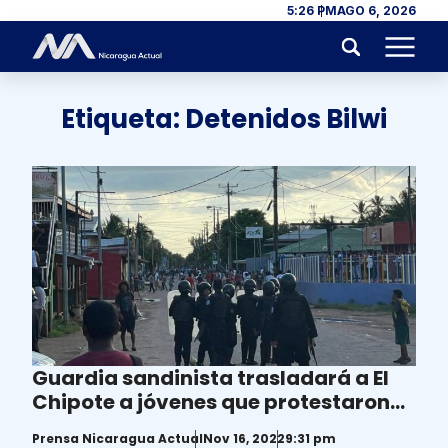
Skip to content
5:26 PM
AGO 6, 2026
Menu
Etiqueta:
Detenidos Bilwi
Guardia sandinista trasladará a El
Chipote a jóvenes que protestaron
por fraude electoral en Bilwi
Prensa Nicaragua Actual
Nov 16, 2022
9:31 pm