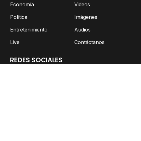
Economía
Videos
Política
Imágenes
Entretenimiento
Audios
Live
Contáctanos
REDES SOCIALES
Facebook
Twitter
Telegram
YouTube
Spotify
TikTok
Apoya el periodismo independiente
DONAR AHORA
© Nicaragua Actual | 2026 | Todos los