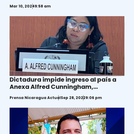
nicaragüense que trabaja para la
Mar 10, 2024
9:58 am
ONU
Dictadura impide ingreso al país a
Anexa Alfred Cunningham,
nicaragüense experta de DDHH en la
Prensa Nicaragua Actual
Sep 28, 2022
9:06 pm
ONU