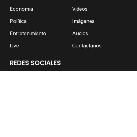
Economía
Videos
Política
Imágenes
Entretenimiento
Audios
Live
Contáctanos
REDES SOCIALES
Facebook
Twitter
Telegram
YouTube
Spotify
TikTok
Apoya el periodismo independiente
DONAR AHORA