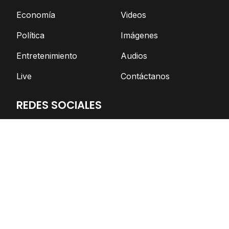
Economía
Videos
Política
Imágenes
Entretenimiento
Audios
Live
Contáctanos
REDES SOCIALES
Facebook
Twitter
Telegram
YouTube
Spotify
TikTok
Apoya el periodismo independiente
DONAR AHORA