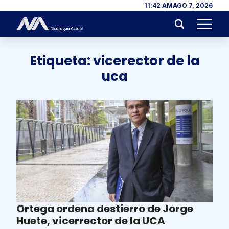
Skip to content
11:42 AM
AGO 7, 2026
Menu
Etiqueta:
vicerector de la
uca
Ortega ordena destierro de Jorge
Huete, vicerrector de la UCA