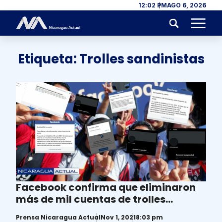
Skip to content
12:02 PM
AGO 6, 2026
Menu
Etiqueta:
Trolles sandinistas
Facebook confirma que eliminaron
más de mil cuentas de trolles
sandinistas
Prensa Nicaragua Actual
Nov 1, 2021
8:03 pm