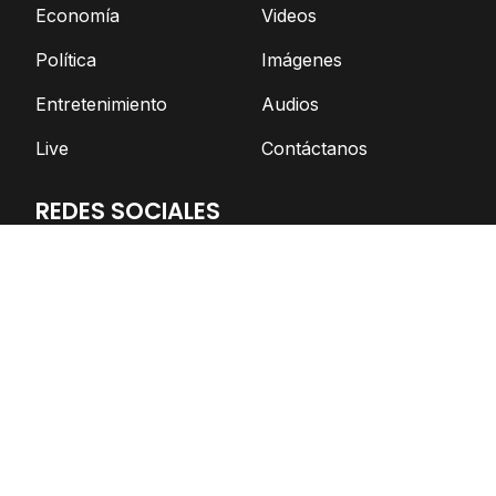
Economía
Videos
Política
Imágenes
Entretenimiento
Audios
Live
Contáctanos
REDES SOCIALES
Facebook
Twitter
Telegram
YouTube
Spotify
TikTok
Apoya el periodismo independiente
DONAR AHORA
© Nicaragua Actual | 2026 | Todos los