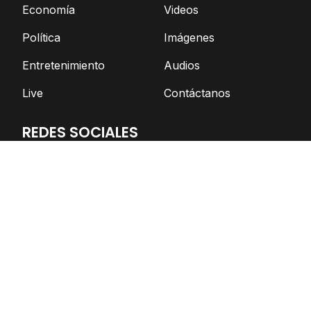
Economía
Videos
Política
Imágenes
Entretenimiento
Audios
Live
Contáctanos
REDES SOCIALES
Facebook
Twitter
Telegram
YouTube
Spotify
TikTok
Apoya el periodismo independiente
DONAR AHORA
© Nicaragua Actual | 2026 | Todos los