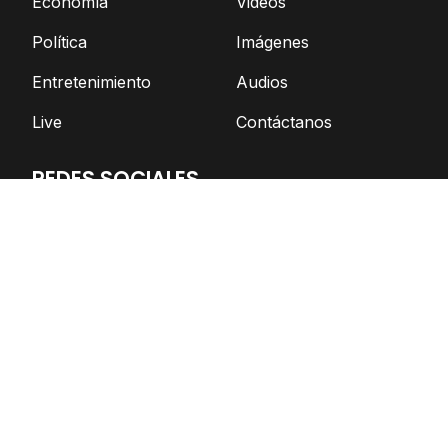
Economía
Videos
Política
Imágenes
Entretenimiento
Audios
Live
Contáctanos
REDES SOCIALES
Facebook
Twitter
Telegram
YouTube
Spotify
TikTok
Apoya el periodismo independiente
DONAR AHORA
© Nicaragua Actual | 2026 | Todos los