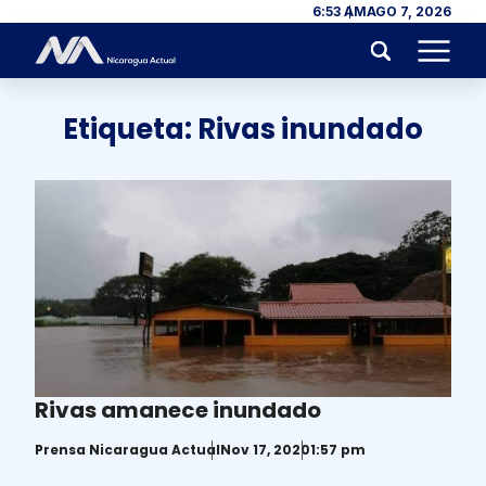
Skip to content
6:53 AM
AGO 7, 2026
Menu
Etiqueta:
Rivas inundado
Rivas amanece inundado
Prensa Nicaragua Actual
Nov 17, 2020
1:57 pm