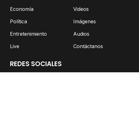
Economía
Videos
Política
Imágenes
Entretenimiento
Audios
Live
Contáctanos
REDES SOCIALES
Facebook
Twitter
Telegram
YouTube
Spotify
TikTok
Apoya el periodismo independiente
DONAR AHORA