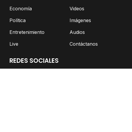
Economía
Videos
Política
Imágenes
Entretenimiento
Audios
Live
Contáctanos
REDES SOCIALES
Facebook
Twitter
Telegram
YouTube
Spotify
TikTok
Apoya el periodismo independiente
DONAR AHORA