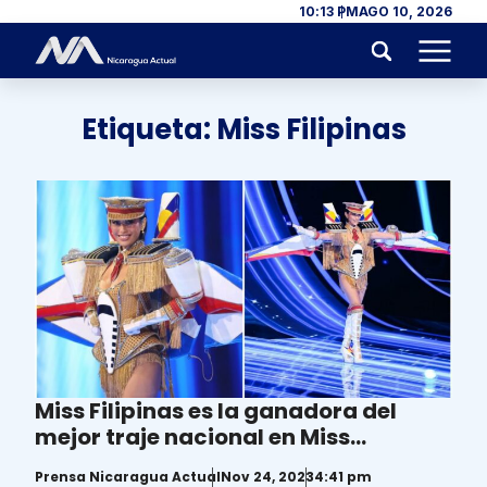
Skip to content
10:13 PM
AGO 10, 2026
Menu
Etiqueta:
Miss Filipinas
Miss Filipinas es la ganadora del
mejor traje nacional en Miss
Universo 2023
Prensa Nicaragua Actual
Nov 24, 2023
4:41 pm