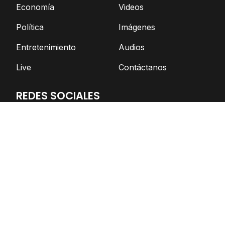
Economía
Videos
Política
Imágenes
Entretenimiento
Audios
Live
Contáctanos
REDES SOCIALES
Facebook
Twitter
Telegram
YouTube
Spotify
TikTok
Apoya el periodismo independiente
DONAR AHORA
© Nicaragua Actual | 2026 | Todos los