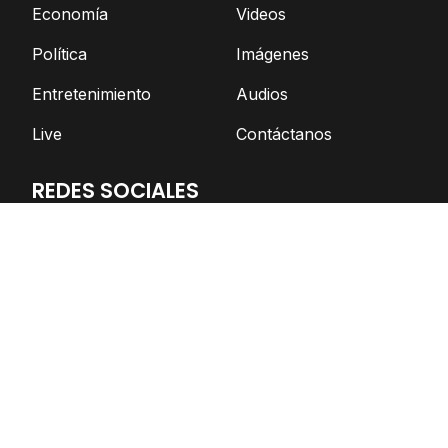
Economía
Videos
Política
Imágenes
Entretenimiento
Audios
Live
Contáctanos
REDES SOCIALES
Facebook
Twitter
Telegram
YouTube
Spotify
TikTok
Apoya el periodismo independiente
DONAR AHORA
© Nicaragua Actual | 2026 | Todos los