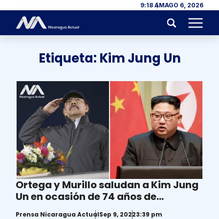
Skip to content
9:18 AM
AGO 6, 2026
Menu
Etiqueta:
Kim Jung Un
Ortega y Murillo saludan a Kim Jung
Un en ocasión de 74 años de
dictadura en Corea del Norte
Prensa Nicaragua Actual
Sep 9, 2022
3:39 pm