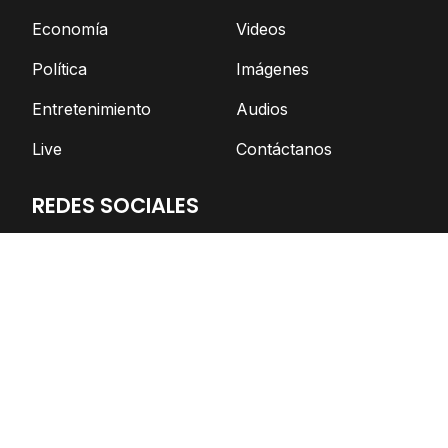
Economía
Videos
Política
Imágenes
Entretenimiento
Audios
Live
Contáctanos
REDES SOCIALES
Facebook
Twitter
Telegram
YouTube
Spotify
TikTok
Apoya el periodismo independiente
DONAR AHORA