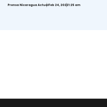
después de 7 días de farsa judicial
Prensa Nicaragua Actual
Feb 24, 2022
1:25 am