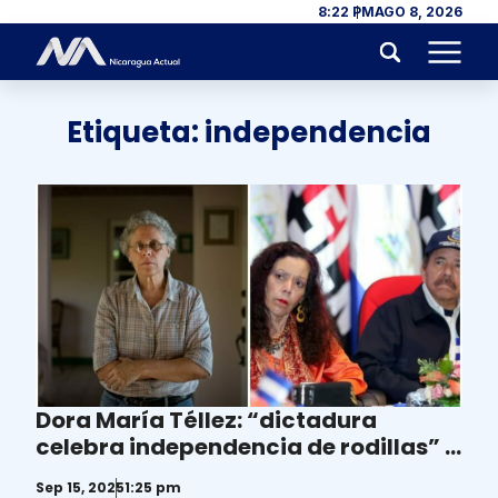
Skip to content
8:22 PM
AGO 8, 2026
Menu
Etiqueta:
independencia
Dora María Téllez: “dictadura
celebra independencia de rodillas” a
China y Rusia
Sep 15, 2025
1:25 pm