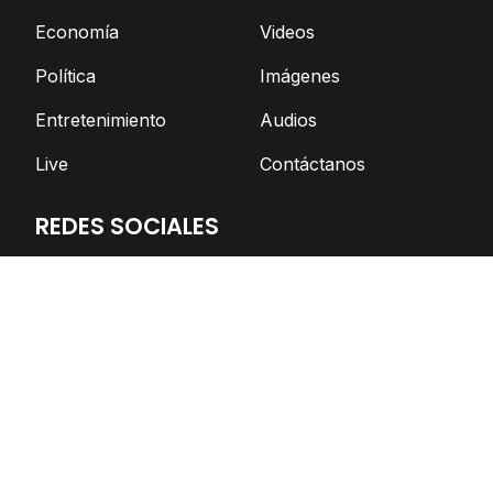
Economía
Videos
Política
Imágenes
Entretenimiento
Audios
Live
Contáctanos
REDES SOCIALES
Facebook
Twitter
Telegram
YouTube
Spotify
TikTok
Apoya el periodismo independiente
DONAR AHORA