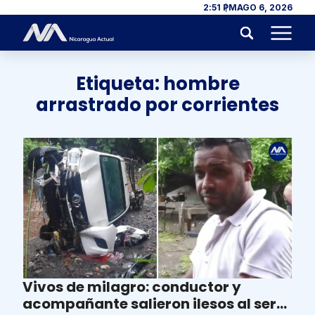
Skip to content
2:51 PM
AGO 6, 2026
Menu
Etiqueta:
hombre
arrastrado por corrientes
Vivos de milagro: conductor y
acompañante salieron ilesos al ser