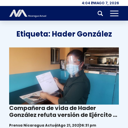
Skip to content
4:04 PM
AGO 7, 2026
Menu
Etiqueta:
Hader González
Compañera de vida de Hader
González refuta versión de Ejército y
los califica de “cómplices”
Prensa Nicaragua Actual
Ago 21, 2020
6:31 pm