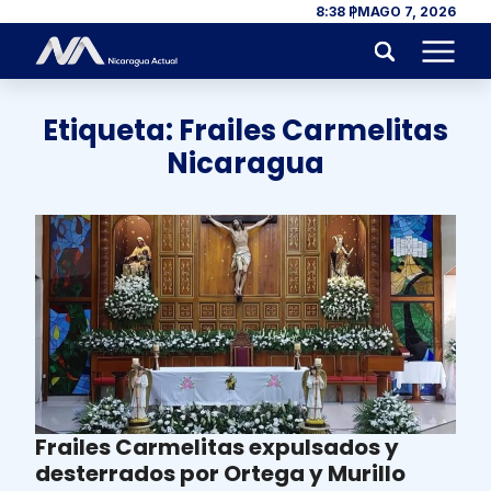
Skip to content
8:38 PM
AGO 7, 2026
Menu
Etiqueta:
Frailes Carmelitas
Nicaragua
Frailes Carmelitas expulsados y
desterrados por Ortega y Murillo