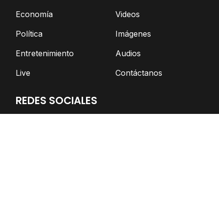
Economía
Videos
Política
Imágenes
Entretenimiento
Audios
Live
Contáctanos
REDES SOCIALES
Facebook
Twitter
Telegram
YouTube
Spotify
TikTok
Apoya el periodismo independiente
DONAR AHORA