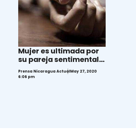
Mujer es ultimada por
su pareja sentimental
en La Libertad,
Prensa Nicaragua Actual
May 27, 2020
Chontales
6:06 pm