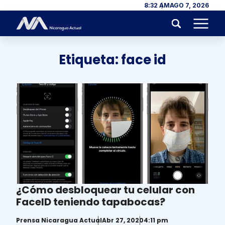
Skip to content
8:32 AM
AGO 7, 2026
Menu
Etiqueta:
face id
¿Cómo desbloquear tu celular con
FaceID teniendo tapabocas?
Prensa Nicaragua Actual
Abr 27, 2020
4:11 pm