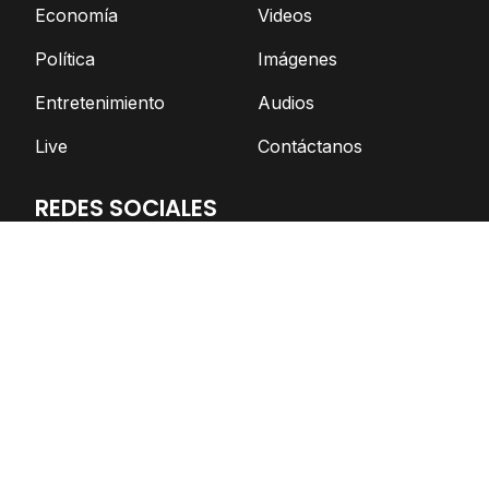
Economía
Videos
Política
Imágenes
Entretenimiento
Audios
Live
Contáctanos
REDES SOCIALES
Facebook
Twitter
Telegram
YouTube
Spotify
TikTok
Apoya el periodismo independiente
DONAR AHORA
© Nicaragua Actual | 2026 | Todos los