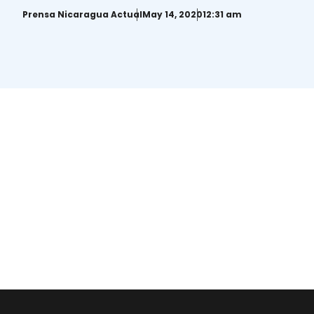
población
Prensa Nicaragua Actual
May 14, 2020
12:31 am