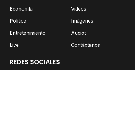
Economía
Videos
Política
Imágenes
Entretenimiento
Audios
Live
Contáctanos
REDES SOCIALES
Facebook
Twitter
Telegram
YouTube
Spotify
TikTok
Apoya el periodismo independiente
DONAR AHORA