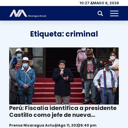
Skip to content
10:27 AM
AGO 6, 2026
Menu
Etiqueta:
criminal
Perú: Fiscalía identifica a presidente
Castillo como jefe de nueva
organización criminal
Prensa Nicaragua Actual
Ago 11, 2022
6:40 pm