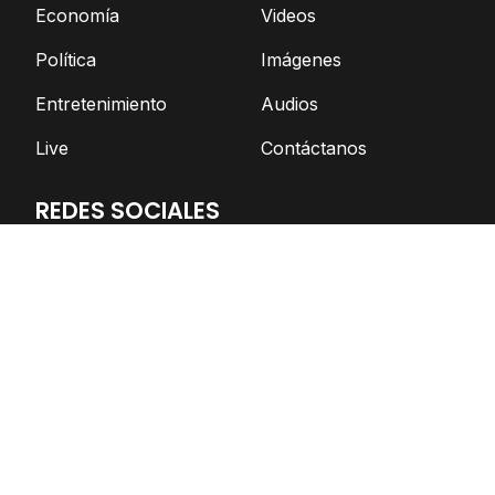
Economía
Videos
Política
Imágenes
Entretenimiento
Audios
Live
Contáctanos
REDES SOCIALES
Facebook
Twitter
Telegram
YouTube
Spotify
TikTok
Apoya el periodismo independiente
DONAR AHORA
© Nicaragua Actual | 2026 | Todos los