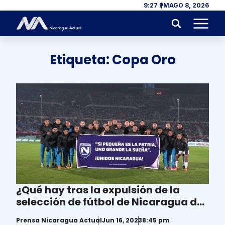
Skip to content
9:27 PM
AGO 8, 2026
Menu
Etiqueta:
Copa Oro
¿Qué hay tras la expulsión de la
selección de fútbol de Nicaragua de
la Copa Oro?
Prensa Nicaragua Actual
Jun 16, 2023
8:45 pm