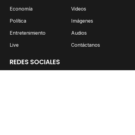
Economía
Videos
Política
Imágenes
Entretenimiento
Audios
Live
Contáctanos
REDES SOCIALES
Facebook
Twitter
Telegram
YouTube
Spotify
TikTok
Apoya el periodismo independiente
DONAR AHORA