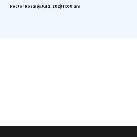
dictadura de Nicaragua
Héctor Rosales
Jul 2, 2024
11:00 am