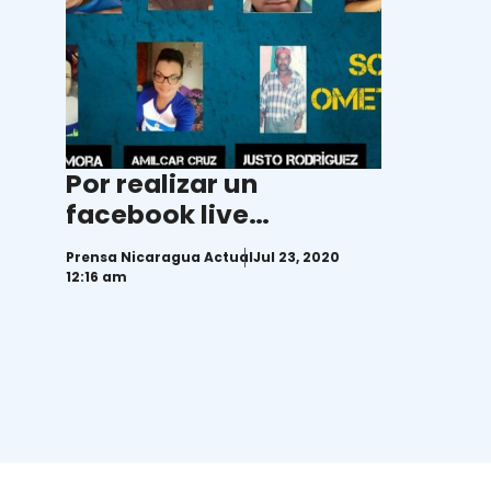
Por realizar un
facebook live
Ministerio Público pide
Prensa Nicaragua Actual
Jul 23, 2020
11 años de cárcel para
12:16 am
preso político de la Isla
de Ometepe