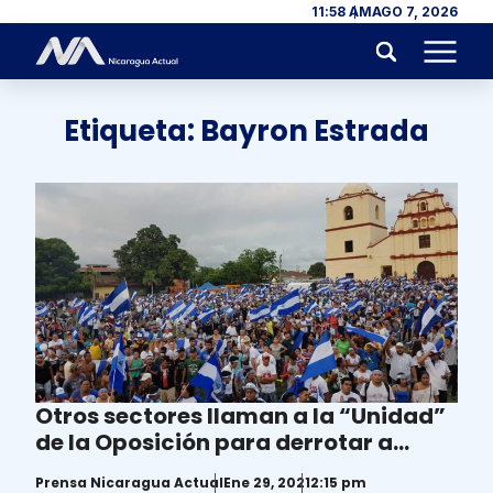
Skip to content
11:58 AM
AGO 7, 2026
Menu
Etiqueta:
Bayron Estrada
Otros sectores llaman a la “Unidad”
de la Oposición para derrotar a
Ortega
Prensa Nicaragua Actual
Ene 29, 2021
2:15 pm