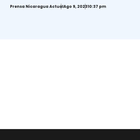
Monseñor Álvarez
Prensa Nicaragua Actual
Ago 9, 2023
10:37 pm