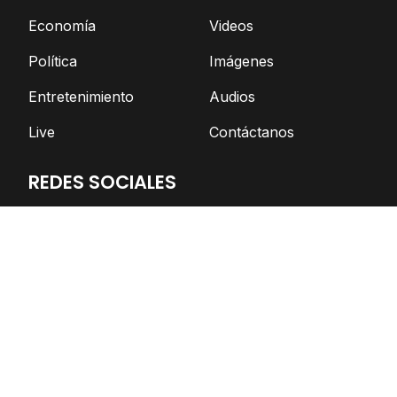
Economía
Videos
Política
Imágenes
Entretenimiento
Audios
Live
Contáctanos
REDES SOCIALES
Facebook
Twitter
Telegram
YouTube
Spotify
TikTok
Apoya el periodismo independiente
DONAR AHORA