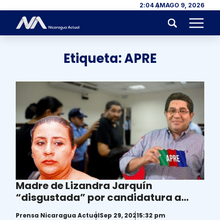
Skip to content
2:04 AM
AGO 9, 2026
Menu
Etiqueta:
APRE
Madre de Lizandra Jarquín
“disgustada” por candidatura a
diputado del asesino de su hija
Prensa Nicaragua Actual
Sep 29, 2021
5:32 pm