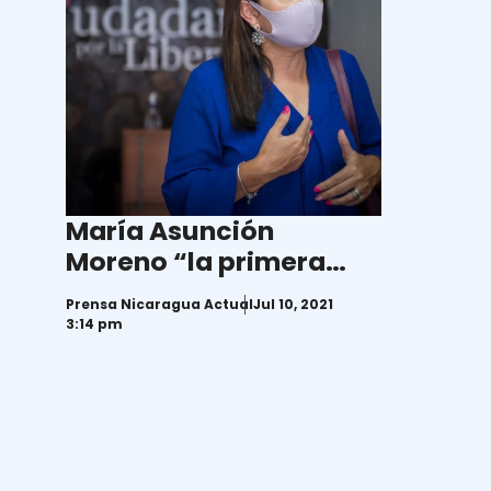
María Asunción
Moreno “la primera
propuesta
Prensa Nicaragua Actual
Jul 10, 2021
presidenciable” de la
3:14 pm
Alianza Cívica