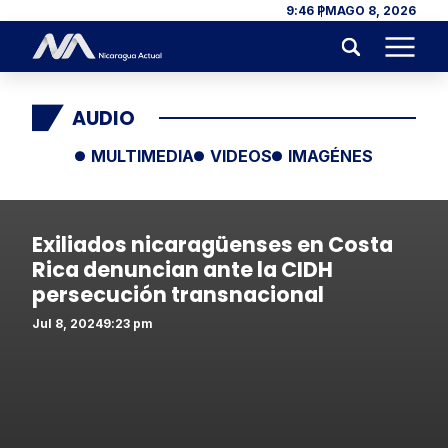
Skip to content
9:46 PM
AGO 8, 2026
Menu
AUDIO
MULTIMEDIA
VIDEOS
IMAGÉNES
Exiliados nicaragüenses en Costa
Rica denuncian ante la CIDH
persecución transnacional
Jul 8, 2024
9:23 pm